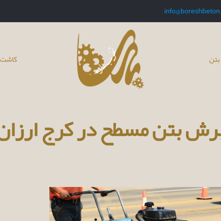
info@boreshbeton
بتن
کاشت 
رش بتن مسطح در کرج ارزان