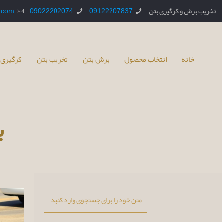
تخریب برش و کرگیری بتن
09122207837
09022202074
.com
خانه
انتخاب محصول
برش بتن
تخریب بتن
کرگیری 
ب