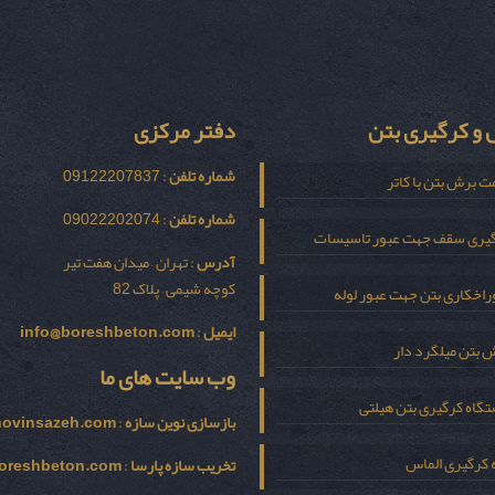
و کرگیری بتن
دفتر مرکزی
شماره تلفن
: 09122207837
ت برش بتن با کاتر
شماره تلفن
: 09022202074
یری سقف جهت عبور تاسیسات
آدرس
: تهران – میدان هفت تیر
کوچه شیمی – پلاک 82
اخکاری بتن جهت عبور لوله
ایمیل
:
info@boreshbeton.com
 بتن میلگرد دار
وب سایت های ما
گاه کرگیری بتن هیلتی
بازسازی نوين سازه
:
novinsazeh.com
 کرگیری الماس
تخریب سازه پارسا
:
oreshbeton.com