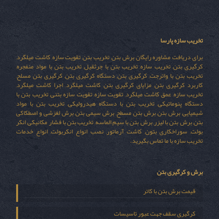
تخریب سازه پارسا
برای دریافت مشاوره رایگان برش بتن, تخریب بتن, تقویت سازه, کاشت میلگرد,
کرگیری بتن, تخریب سازه, تخریب بتن با جرثقیل, تخریب بتن با مواد منفجره,
تخریب بتن با واترجت, کرگیری بتن, دستگاه کرگیری بتن, کرگیری بتن مسلح,
کاربرد کرگیری بتن, مزایای کرگیری بتن, کاشت میلگرد, اجرا کاشت میلگرد,
تخریب سازه, عمق کاشت میلگرد, تقویت سازه, تقویت سازه بتنی, تخریب بتن با
دستگاه پنوماتیکی, تخریب بتن با دستگاه هیدرولیکی, تخریب بتن با مواد
شیمیایی, برش بتن, برش بتن مسطح, برش سیمی بتن, برش لغزشی و اصطکاکی
بتن, برش بتن با لیزر, برش بتن با سیم الماسه, تخریب بتن با فشار مکانیکی, انکر
بولت, سوراخکاری بتون, کاشت آرماتور, نصب انواع انکربولت, انواع خدمات
تخریب سازه با ما تماس بگیرید.
برش و کرگیری بتن
قیمت برش بتن با کاتر
کرگیری سقف جهت عبور تاسیسات