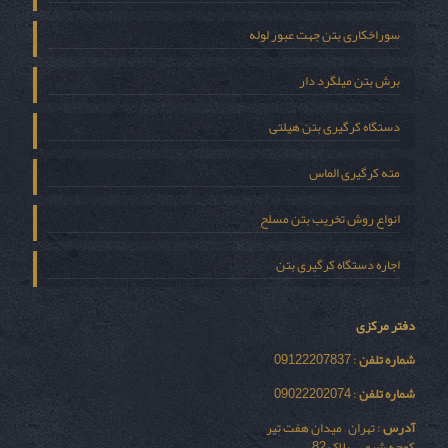
سوراخکاری بتن جهت عبور لوله
برش بتن میلگرد دار
دستگاه کرگیری بتن هیلتی
مته کرگیری الماس
انواع روش تخریب بتن مسلح
اجاره دستگاه کرگیری بتن
دفتر مرکزی
شماره تلفن
: 09122207837
شماره تلفن
: 09022202074
آدرس
: تهران – میدان هفت تیر
کوچه شیمی – پلاک 82