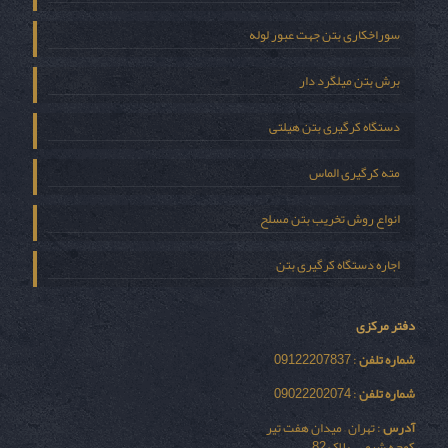
سوراخکاری بتن جهت عبور لوله
برش بتن میلگرد دار
دستگاه کرگیری بتن هیلتی
مته کرگیری الماس
انواع روش تخریب بتن مسلح
اجاره دستگاه کرگیری بتن
دفتر مرکزی
شماره تلفن
: 09122207837
شماره تلفن
: 09022202074
آدرس
: تهران – میدان هفت تیر
کوچه شیمی – پلاک 82