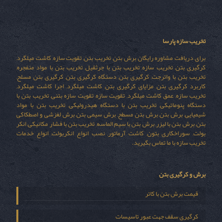
تخریب سازه پارسا
برای دریافت مشاوره رایگان برش بتن, تخریب بتن, تقویت سازه, کاشت میلگرد,
کرگیری بتن, تخریب سازه, تخریب بتن با جرثقیل, تخریب بتن با مواد منفجره,
تخریب بتن با واترجت, کرگیری بتن, دستگاه کرگیری بتن, کرگیری بتن مسلح,
کاربرد کرگیری بتن, مزایای کرگیری بتن, کاشت میلگرد, اجرا کاشت میلگرد,
تخریب سازه, عمق کاشت میلگرد, تقویت سازه, تقویت سازه بتنی, تخریب بتن با
دستگاه پنوماتیکی, تخریب بتن با دستگاه هیدرولیکی, تخریب بتن با مواد
شیمیایی, برش بتن, برش بتن مسطح, برش سیمی بتن, برش لغزشی و اصطکاکی
بتن, برش بتن با لیزر, برش بتن با سیم الماسه, تخریب بتن با فشار مکانیکی, انکر
بولت, سوراخکاری بتون, کاشت آرماتور, نصب انواع انکربولت, انواع خدمات
تخریب سازه با ما تماس بگیرید.
برش و کرگیری بتن
قیمت برش بتن با کاتر
کرگیری سقف جهت عبور تاسیسات