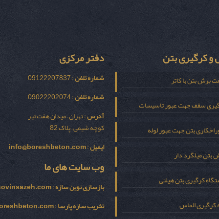
و کرگیری بتن
دفتر مرکزی
شماره تلفن
: 09122207837
ت برش بتن با کاتر
شماره تلفن
: 09022202074
یری سقف جهت عبور تاسیسات
آدرس
: تهران – میدان هفت تیر
کوچه شیمی – پلاک 82
اخکاری بتن جهت عبور لوله
ایمیل
:
info@boreshbeton.com
 بتن میلگرد دار
وب سایت های ما
گاه کرگیری بتن هیلتی
بازسازی نوين سازه
:
novinsazeh.com
 کرگیری الماس
تخریب سازه پارسا
:
oreshbeton.com