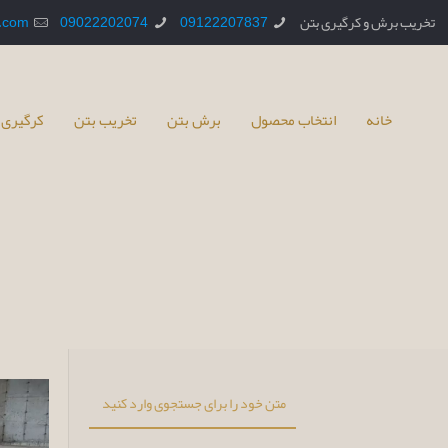
تخریب برش و کرگیری بتن
09122207837
09022202074
.com
خانه
انتخاب محصول
برش بتن
تخریب بتن
کرگیری 