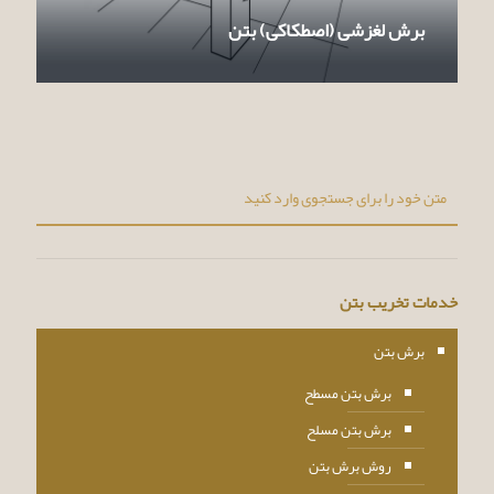
برش لغزشی (اصطکاکی) بتن
خدمات تخریب بتن
برش بتن
برش بتن مسطح
برش بتن مسلح
روش برش بتن