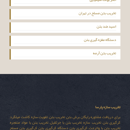
تخریب بتن مسلح در تهران
اسید ضد بتن
دستگاه مغزه گیری بتن
تخریب بتن آرمه
تخریب سازه پارسا
برای دریافت مشاوره رایگان برش بتن, تخریب بتن, تقویت سازه, کاشت میلگرد,
کرگیری بتن, تخریب سازه, تخریب بتن با جرثقیل, تخریب بتن با مواد منفجره,
تخریب بتن با واترجت, کرگیری بتن, دستگاه کرگیری بتن, کرگیری بتن مسلح,