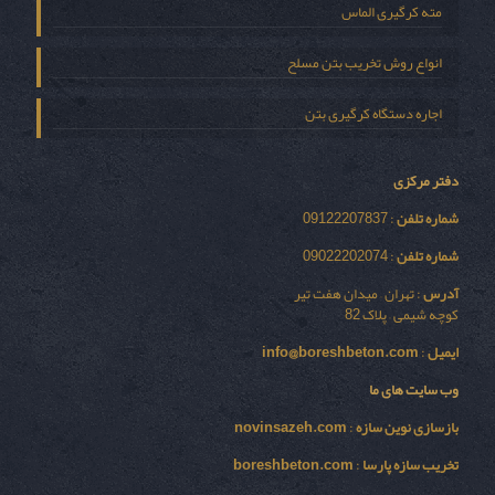
مته کرگیری الماس
انواع روش تخریب بتن مسلح
اجاره دستگاه کرگیری بتن
دفتر مرکزی
شماره تلفن
: 09122207837
شماره تلفن
: 09022202074
آدرس
: تهران – میدان هفت تیر
کوچه شیمی – پلاک 82
ایمیل
:
info@boreshbeton.com
وب سایت های ما
بازسازی نوين سازه
:
novinsazeh.com
تخریب سازه پارسا
:
boreshbeton.com