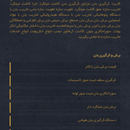
کاربرد کرگیری بتن, مزایای کرگیری بتن, کاشت میلگرد, اجرا کاشت میلگرد,
تخریب سازه, عمق کاشت میلگرد, تقویت سازه, تقویت سازه بتنی, تخریب بتن با
دستگاه پنوماتیکی, تخریب بتن با دستگاه هیدرولیکی, تخریب بتن با مواد
شیمیایی, برش بتن, برش بتن مسطح, برش سیمی بتن, برش لغزشی و اصطکاکی
بتن, برش بتن با لیزر, برش بتن با سیم الماسه, تخریب بتن با فشار مکانیکی, انکر
بولت, سوراخکاری بتون, کاشت آرماتور, نصب انواع انکربولت, انواع خدمات
تخریب سازه با ما تماس بگیرید.
برش و کرگیری بتن
قیمت برش بتن با کاتر
کرگیری سقف جهت عبور تاسیسات
سوراخکاری بتن جهت عبور لوله
برش بتن میلگرد دار
دستگاه کرگیری بتن هیلتی