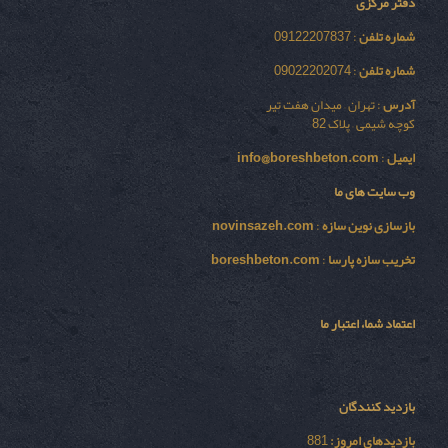
دفتر مرکزی
شماره تلفن
: 09122207837
شماره تلفن
: 09022202074
آدرس
: تهران – میدان هفت تیر
کوچه شیمی – پلاک 82
ایمیل
:
info@boreshbeton.com
وب سایت های ما
بازسازی نوين سازه
:
novinsazeh.com
تخریب سازه پارسا
:
boreshbeton.com
اعتماد شما، اعتبار ما
بازدید کنندگان
بازدیدهای امروز:
881