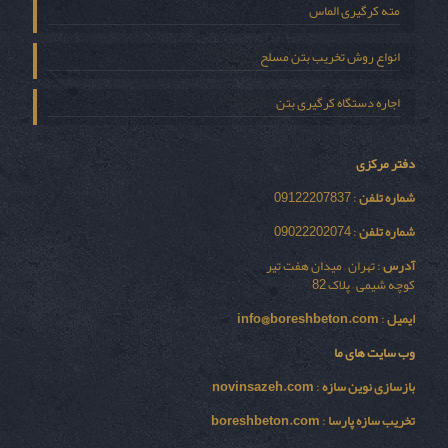
مته کرگیری الماس
انواع روش تخریب بتن مسلح
اجاره دستگاه کرگیری بتن
دفتر مرکزی
شماره تلفن
: 09122207837
شماره تلفن
: 09022202074
آدرس
: تهران – میدان هفت تیر
کوچه شیمی – پلاک 82
ایمیل
:
info@boreshbeton.com
وب سایت های ما
بازسازی نوين سازه
:
novinsazeh.com
تخریب سازه پارسا
:
boreshbeton.com