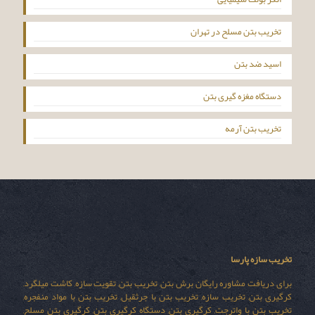
تخریب بتن مسلح در تهران
اسید ضد بتن
دستگاه مغزه گیری بتن
تخریب بتن آرمه
تخریب سازه پارسا
برای دریافت مشاوره رایگان برش بتن, تخریب بتن, تقویت سازه, کاشت میلگرد,
کرگیری بتن, تخریب سازه, تخریب بتن با جرثقیل, تخریب بتن با مواد منفجره,
تخریب بتن با واترجت, کرگیری بتن, دستگاه کرگیری بتن, کرگیری بتن مسلح,