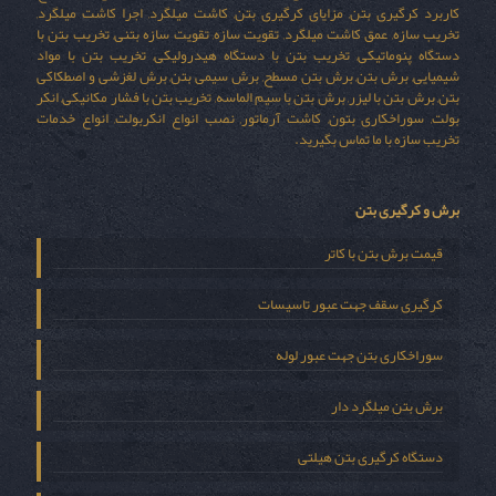
کاربرد کرگیری بتن, مزایای کرگیری بتن, کاشت میلگرد, اجرا کاشت میلگرد,
تخریب سازه, عمق کاشت میلگرد, تقویت سازه, تقویت سازه بتنی, تخریب بتن با
دستگاه پنوماتیکی, تخریب بتن با دستگاه هیدرولیکی, تخریب بتن با مواد
شیمیایی, برش بتن, برش بتن مسطح, برش سیمی بتن, برش لغزشی و اصطکاکی
بتن, برش بتن با لیزر, برش بتن با سیم الماسه, تخریب بتن با فشار مکانیکی, انکر
بولت, سوراخکاری بتون, کاشت آرماتور, نصب انواع انکربولت, انواع خدمات
تخریب سازه با ما تماس بگیرید.
برش و کرگیری بتن
قیمت برش بتن با کاتر
کرگیری سقف جهت عبور تاسیسات
سوراخکاری بتن جهت عبور لوله
برش بتن میلگرد دار
دستگاه کرگیری بتن هیلتی