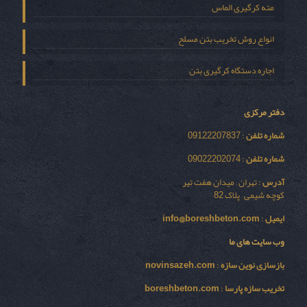
مته کرگیری الماس
انواع روش تخریب بتن مسلح
اجاره دستگاه کرگیری بتن
دفتر مرکزی
شماره تلفن
: 09122207837
شماره تلفن
: 09022202074
آدرس
: تهران – میدان هفت تیر
کوچه شیمی – پلاک 82
ایمیل
:
info@boreshbeton.com
وب سایت های ما
بازسازی نوين سازه
:
novinsazeh.com
تخریب سازه پارسا
:
boreshbeton.com