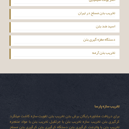
تخریب بتن مسلح در تهران
اسید ضد بتن
دستگاه مغزه گیری بتن
تخریب بتن آرمه
تخریب سازه پارسا
برای دریافت مشاوره رایگان برش بتن, تخریب بتن, تقویت سازه, کاشت میلگرد,
کرگیری بتن, تخریب سازه, تخریب بتن با جرثقیل, تخریب بتن با مواد منفجره,
تخریب بتن با واترجت, کرگیری بتن, دستگاه کرگیری بتن, کرگیری بتن مسلح,