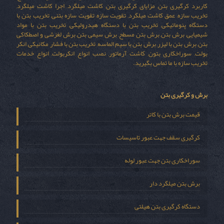
کاربرد کرگیری بتن, مزایای کرگیری بتن, کاشت میلگرد, اجرا کاشت میلگرد,
تخریب سازه, عمق کاشت میلگرد, تقویت سازه, تقویت سازه بتنی, تخریب بتن با
دستگاه پنوماتیکی, تخریب بتن با دستگاه هیدرولیکی, تخریب بتن با مواد
شیمیایی, برش بتن, برش بتن مسطح, برش سیمی بتن, برش لغزشی و اصطکاکی
بتن, برش بتن با لیزر, برش بتن با سیم الماسه, تخریب بتن با فشار مکانیکی, انکر
بولت, سوراخکاری بتون, کاشت آرماتور, نصب انواع انکربولت, انواع خدمات
تخریب سازه با ما تماس بگیرید.
برش و کرگیری بتن
قیمت برش بتن با کاتر
کرگیری سقف جهت عبور تاسیسات
سوراخکاری بتن جهت عبور لوله
برش بتن میلگرد دار
دستگاه کرگیری بتن هیلتی