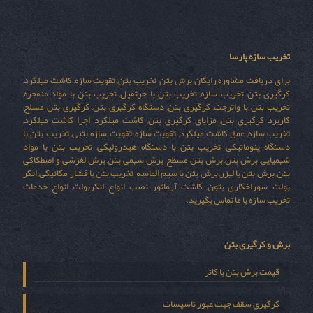
تخریب سازه پارسا
برای دریافت مشاوره رایگان برش بتن, تخریب بتن, تقویت سازه, کاشت میلگرد,
کرگیری بتن, تخریب سازه, تخریب بتن با جرثقیل, تخریب بتن با مواد منفجره,
تخریب بتن با واترجت, کرگیری بتن, دستگاه کرگیری بتن, کرگیری بتن مسلح,
کاربرد کرگیری بتن, مزایای کرگیری بتن, کاشت میلگرد, اجرا کاشت میلگرد,
تخریب سازه, عمق کاشت میلگرد, تقویت سازه, تقویت سازه بتنی, تخریب بتن با
دستگاه پنوماتیکی, تخریب بتن با دستگاه هیدرولیکی, تخریب بتن با مواد
شیمیایی, برش بتن, برش بتن مسطح, برش سیمی بتن, برش لغزشی و اصطکاکی
بتن, برش بتن با لیزر, برش بتن با سیم الماسه, تخریب بتن با فشار مکانیکی, انکر
بولت, سوراخکاری بتون, کاشت آرماتور, نصب انواع انکربولت, انواع خدمات
تخریب سازه با ما تماس بگیرید.
برش و کرگیری بتن
قیمت برش بتن با کاتر
کرگیری سقف جهت عبور تاسیسات