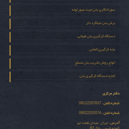
سوراخکاری بتن جهت عبور لوله
برش بتن میلگرد دار
دستگاه کرگیری بتن هیلتی
مته کرگیری الماس
انواع روش تخریب بتن مسلح
اجاره دستگاه کرگیری بتن
دفتر مرکزی
شماره تلفن
: 09122207837
شماره تلفن
: 09022202074
آدرس
: تهران – میدان هفت تیر
کوچه شیمی – پلاک 82