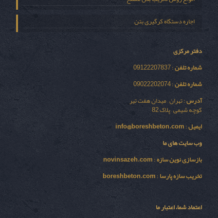
اجاره دستگاه کرگیری بتن
دفتر مرکزی
شماره تلفن
: 09122207837
شماره تلفن
: 09022202074
آدرس
: تهران – میدان هفت تیر
کوچه شیمی – پلاک 82
ایمیل
:
info@boreshbeton.com
وب سایت های ما
بازسازی نوين سازه
:
novinsazeh.com
تخریب سازه پارسا
:
boreshbeton.com
اعتماد شما، اعتبار ما