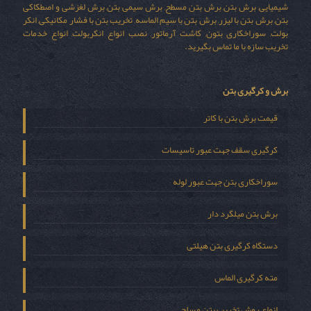
شیمیایی, برش بتن, برش بتن مسطح, برش سیمی بتن, برش لغزشی و اصطکاکی
بتن, برش بتن با لیزر, برش بتن با سیم الماسه, تخریب بتن با فشار مکانیکی, انکر
بولت, سوراخکاری بتون, کاشت آرماتور, نصب انواع انکربولت, انواع خدمات
تخریب سازه با ما تماس بگیرید.
برش و کرگیری بتن
قیمت برش بتن با کاتر
کرگیری سقف جهت عبور تاسیسات
سوراخکاری بتن جهت عبور لوله
برش بتن میلگرد دار
دستگاه کرگیری بتن هیلتی
مته کرگیری الماس
انواع روش تخریب بتن مسلح