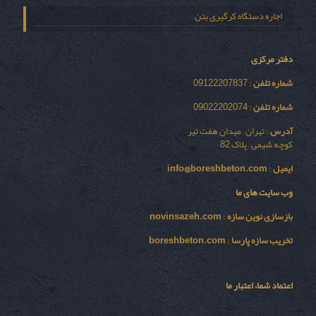
اجاره دستگاه کرگیری بتن
دفتر مرکزی
شماره تلفن
: 09122207837
شماره تلفن
: 09022202074
آدرس
: تهران – میدان هفت تیر
کوچه شیمی – پلاک 82
ایمیل
:
info@boreshbeton.com
وب سایت های ما
بازسازی نوين سازه
:
novinsazeh.com
تخریب سازه پارسا
:
boreshbeton.com
اعتماد شما، اعتبار ما