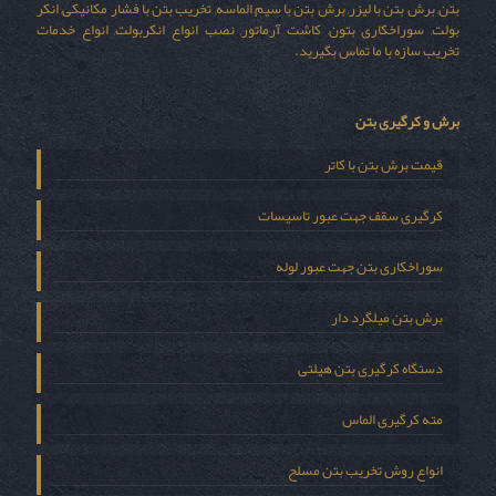
بتن, برش بتن با لیزر, برش بتن با سیم الماسه, تخریب بتن با فشار مکانیکی, انکر
بولت, سوراخکاری بتون, کاشت آرماتور, نصب انواع انکربولت, انواع خدمات
تخریب سازه با ما تماس بگیرید.
برش و کرگیری بتن
قیمت برش بتن با کاتر
کرگیری سقف جهت عبور تاسیسات
سوراخکاری بتن جهت عبور لوله
برش بتن میلگرد دار
دستگاه کرگیری بتن هیلتی
مته کرگیری الماس
انواع روش تخریب بتن مسلح