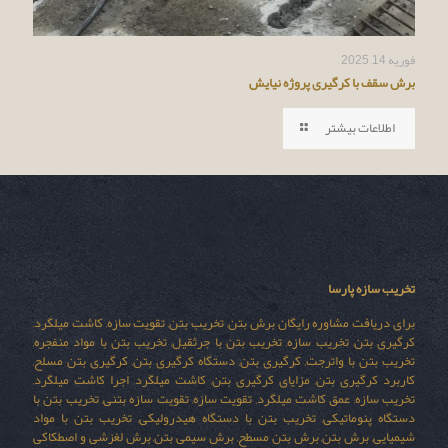
فوریه 14, 2025
برش سقف با کرگیری پروژه نیایش
اطلاعات بیشتر
تخریب سازه پارسا
برای دریافت مشاوره رایگان برش بتن, تخریب بتن, تقویت سازه, کاشت میلگرد,
کرگیری بتن, تخریب سازه, تخریب بتن با جرثقیل, تخریب بتن با مواد منفجره,
تخریب بتن با واترجت, کرگیری بتن, دستگاه کرگیری بتن, کرگیری بتن مسلح,
کاربرد کرگیری بتن, مزایای کرگیری بتن, کاشت میلگرد, اجرا کاشت میلگرد,
تخریب سازه, عمق کاشت میلگرد, تقویت سازه, تقویت سازه بتنی, تخریب بتن با
دستگاه پنوماتیکی, تخریب بتن با دستگاه هیدرولیکی, تخریب بتن با مواد
شیمیایی, برش بتن, برش بتن مسطح, برش سیمی بتن, برش لغزشی و اصطکاکی