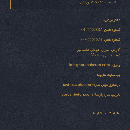
اجاره دستگاه کرگیری بتن
دفتر مرکزی
شماره تلفن
: 09122207837
شماره تلفن
: 09022202074
آدرس
: تهران – میدان هفت تیر
کوچه شیمی – پلاک 82
ایمیل
:
info@boreshbeton.com
وب سایت های ما
بازسازی نوين سازه
:
novinsazeh.com
تخریب سازه پارسا
:
boreshbeton.com
اعتماد شما، اعتبار ما