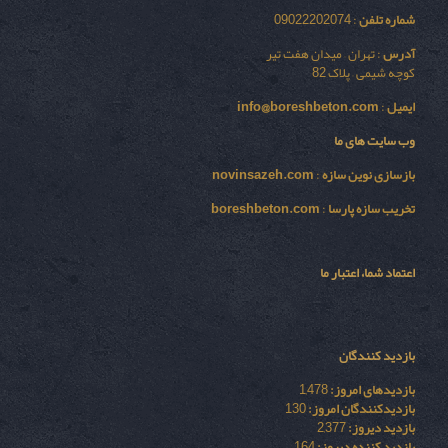
شماره تلفن
: 09022202074
آدرس
: تهران – میدان هفت تیر
کوچه شیمی – پلاک 82
ایمیل
:
info@boreshbeton.com
وب سایت های ما
بازسازی نوين سازه
:
novinsazeh.com
تخریب سازه پارسا
:
boreshbeton.com
اعتماد شما، اعتبار ما
بازدید کنندگان
بازدیدهای امروز:
1,478
بازدیدکنندگان امروز:
130
بازدید دیروز:
2,377
بازدید کننده دیروز:
164