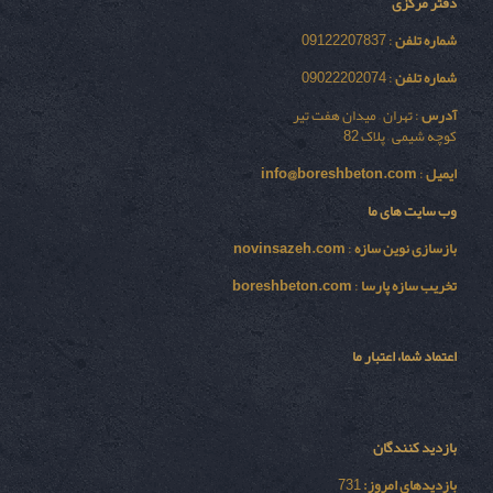
دفتر مرکزی
شماره تلفن
: 09122207837
شماره تلفن
: 09022202074
آدرس
: تهران – میدان هفت تیر
کوچه شیمی – پلاک 82
ایمیل
:
info@boreshbeton.com
وب سایت های ما
بازسازی نوين سازه
:
novinsazeh.com
تخریب سازه پارسا
:
boreshbeton.com
اعتماد شما، اعتبار ما
بازدید کنندگان
بازدیدهای امروز:
731