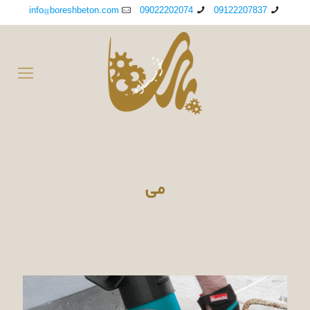
info@boreshbeton.com
09022202074
09122207837
می