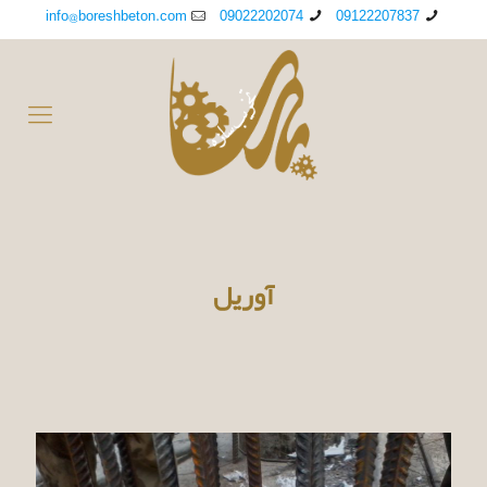
info@boreshbeton.com
09022202074
09122207837
آوریل