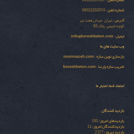
شماره تلفن
: 09122207837
شماره تلفن
: 09022202074
آدرس
: تهران – میدان هفت تیر
کوچه شیمی – پلاک 82
ایمیل
:
info@boreshbeton.com
وب سایت های ما
بازسازی نوين سازه
:
novinsazeh.com
تخریب سازه پارسا
:
boreshbeton.com
اعتماد شما، اعتبار ما
بازدید کنندگان
بازدیدهای امروز:
191
بازدیدکنندگان امروز:
11
بازدید دیروز:
2,377