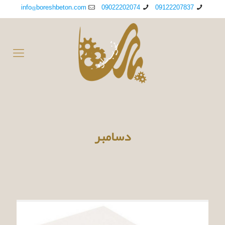
info@boreshbeton.com
09022202074
09122207837
دسامبر