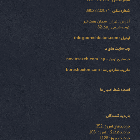
شماره تلفن
: 09122207837
شماره تلفن
: 09022202074
آدرس
: تهران – میدان هفت تیر
کوچه شیمی – پلاک 82
ایمیل
:
info@boreshbeton.com
وب سایت های ما
بازسازی نوين سازه
:
novinsazeh.com
تخریب سازه پارسا
:
boreshbeton.com
اعتماد شما، اعتبار ما
بازدید کنندگان
بازدیدهای امروز:
352
بازدیدکنندگان امروز:
103
بازدید دیروز:
1,128