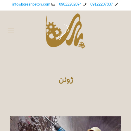
info@boreshbeton.com
09022202074
09122207837
ژوئن