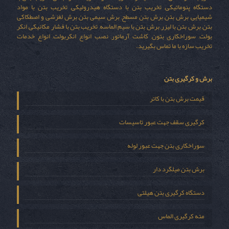
دستگاه پنوماتیکی, تخریب بتن با دستگاه هیدرولیکی, تخریب بتن با مواد
شیمیایی, برش بتن, برش بتن مسطح, برش سیمی بتن, برش لغزشی و اصطکاکی
بتن, برش بتن با لیزر, برش بتن با سیم الماسه, تخریب بتن با فشار مکانیکی, انکر
بولت, سوراخکاری بتون, کاشت آرماتور, نصب انواع انکربولت, انواع خدمات
تخریب سازه با ما تماس بگیرید.
برش و کرگیری بتن
قیمت برش بتن با کاتر
کرگیری سقف جهت عبور تاسیسات
سوراخکاری بتن جهت عبور لوله
برش بتن میلگرد دار
دستگاه کرگیری بتن هیلتی
مته کرگیری الماس