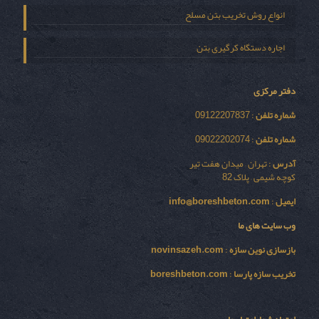
انواع روش تخریب بتن مسلح
اجاره دستگاه کرگیری بتن
دفتر مرکزی
شماره تلفن
: 09122207837
شماره تلفن
: 09022202074
آدرس
: تهران – میدان هفت تیر
کوچه شیمی – پلاک 82
ایمیل
:
info@boreshbeton.com
وب سایت های ما
بازسازی نوين سازه
:
novinsazeh.com
تخریب سازه پارسا
:
boreshbeton.com