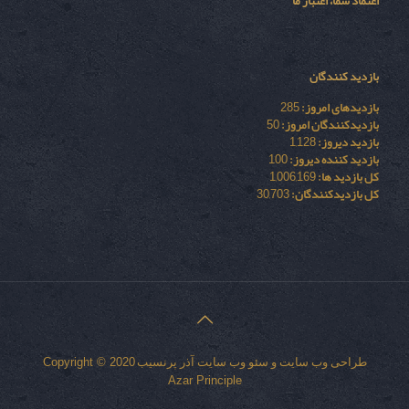
اعتماد شما، اعتبار ما
بازدید کنندگان
بازدیدهای امروز:
285
بازدیدکنندگان امروز:
50
بازدید دیروز:
1,128
بازدید کننده دیروز:
100
کل بازدید ها:
1,006,169
کل بازدیدکنند‌گان:
30,703
طراحی وب سایت
و
سئو وب سایت
آذر پرنسیب
Copyright © 2020
Azar Principle