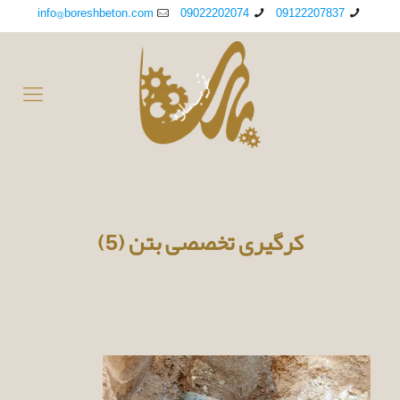
info@boreshbeton.com
09022202074
09122207837
کرگیری تخصصی بتن (5)