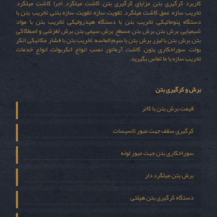
کاربرد کرگیری بتن, مزایای کرگیری بتن, کاشت میلگرد, اجرا کاشت میلگرد,
تخریب سازه, عمق کاشت میلگرد, تقویت سازه, تقویت سازه بتنی, تخریب بتن با
دستگاه پنوماتیکی, تخریب بتن با دستگاه هیدرولیکی, تخریب بتن با مواد
شیمیایی, برش بتن, برش بتن مسطح, برش سیمی بتن, برش لغزشی و اصطکاکی
بتن, برش بتن با لیزر, برش بتن با سیم الماسه, تخریب بتن با فشار مکانیکی, انکر
بولت, سوراخکاری بتون, کاشت آرماتور, نصب انواع انکربولت, انواع خدمات
تخریب سازه با ما تماس بگیرید.
برش و کرگیری بتن
قیمت برش بتن با کاتر
کرگیری سقف جهت عبور تاسیسات
سوراخکاری بتن جهت عبور لوله
برش بتن میلگرد دار
دستگاه کرگیری بتن هیلتی