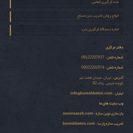
مته کرگیری الماس
انواع روش تخریب بتن مسلح
اجاره دستگاه کرگیری بتن
دفتر مرکزی
شماره تلفن
: 09122207837
شماره تلفن
: 09022202074
آدرس
: تهران – میدان هفت تیر
کوچه شیمی – پلاک 82
ایمیل
:
info@boreshbeton.com
وب سایت های ما
بازسازی نوين سازه
:
novinsazeh.com
تخریب سازه پارسا
:
boreshbeton.com