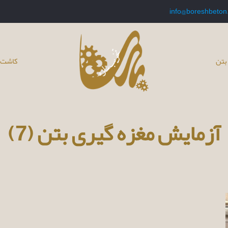
info@boreshbeton
بتن
کاشت 
آزمایش مغزه گیری بتن (7)