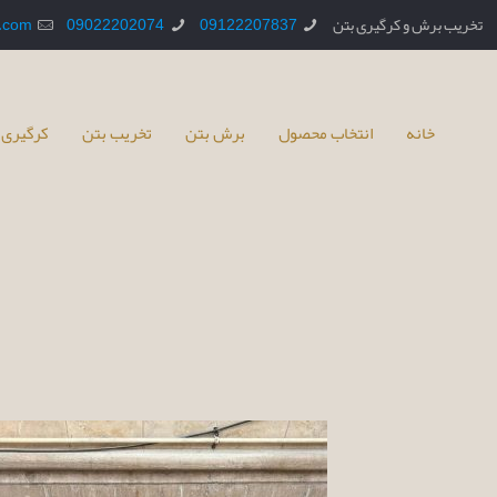
تخریب برش و کرگیری بتن
09122207837
09022202074
.com
خانه
انتخاب محصول
برش بتن
تخریب بتن
کرگیری 