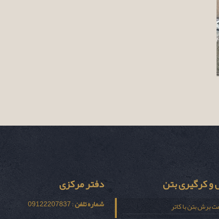
و کرگیری بتن
دفتر مرکزی
شماره تلفن
: 09122207837
ت برش بتن با کاتر