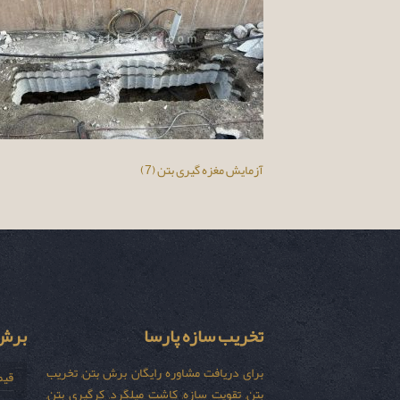
آزمایش مغزه گیری بتن (7)
تخریب سازه پارسا
برش 
برای دریافت مشاوره رایگان برش بتن, تخریب
قیم
بتن, تقویت سازه, کاشت میلگرد, کرگیری بتن,