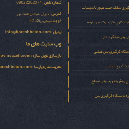
شماره تلفن
: 09022202074
یری سقف جهت عبور تاسیسات
آدرس
: تهران – میدان هفت تیر
کوچه شیمی – پلاک 82
اخکاری بتن جهت عبور لوله
ایمیل
:
info@boreshbeton.com
 بتن میلگرد دار
وب سایت های ما
گاه کرگیری بتن هیلتی
بازسازی نوين سازه
:
novinsazeh.com
 کرگیری الماس
تخریب سازه پارسا
:
oreshbeton.com
اع روش تخریب بتن مسلح
ره دستگاه کرگیری بتن