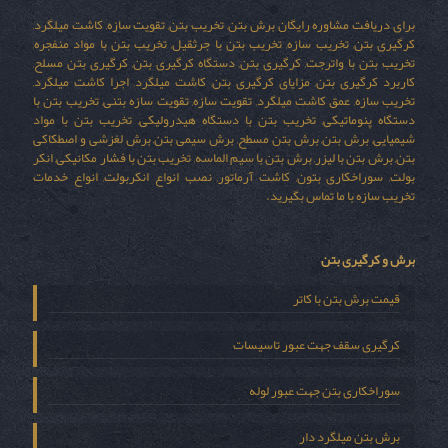
برای دریافت مشاوره رایگان برش بتن, تخریب بتن, تقویت سازه, کاشت میلگرد,
کرگیری بتن, تخریب سازه, تخریب بتن با جرثقیل, تخریب بتن با مواد منفجره,
تخریب بتن با واترجت, کرگیری بتن, دستگاه کرگیری بتن, کرگیری بتن مسلح,
کاربرد کرگیری بتن, مزایای کرگیری بتن, کاشت میلگرد, اجرا کاشت میلگرد,
تخریب سازه, عمق کاشت میلگرد, تقویت سازه, تقویت سازه بتنی, تخریب بتن با
دستگاه پنوماتیکی, تخریب بتن با دستگاه هیدرولیکی, تخریب بتن با مواد
شیمیایی, برش بتن, برش بتن مسطح, برش سیمی بتن, برش لغزشی و اصطکاکی
بتن, برش بتن با لیزر, برش بتن با سیم الماسه, تخریب بتن با فشار مکانیکی, انکر
بولت, سوراخکاری بتون, کاشت آرماتور, نصب انواع انکربولت, انواع خدمات
تخریب سازه با ما تماس بگیرید.
برش و کرگیری بتن
قیمت برش بتن با کاتر
کرگیری سقف جهت عبور تاسیسات
سوراخکاری بتن جهت عبور لوله
برش بتن میلگرد دار