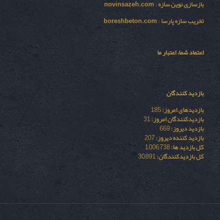
بازسازی نوين سازه
:
novinsazeh.com
تخریب سازه پارسا
:
boreshbeton.com
اعتماد شما، اعتبار ما
بازدید کنندگان
بازدیدهای امروز:
185
بازدیدکنندگان امروز:
31
بازدید دیروز:
669
بازدید کننده دیروز:
207
کل بازدید ها:
1,006,738
کل بازدیدکنند‌گان:
30,891