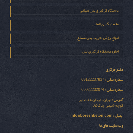
دستگاه کرگیری بتن هیلتی
مته کرگیری الماس
انواع روش تخریب بتن مسلح
اجاره دستگاه کرگیری بتن
دفتر مرکزی
شماره تلفن
: 09122207837
شماره تلفن
: 09022202074
آدرس
: تهران – میدان هفت تیر
کوچه شیمی – پلاک 82
ایمیل
:
info@boreshbeton.com
وب سایت های ما