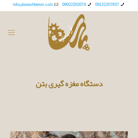
info@boreshbeton.com
09022202074
09122207837
دستگاه مغزه گیری بتن