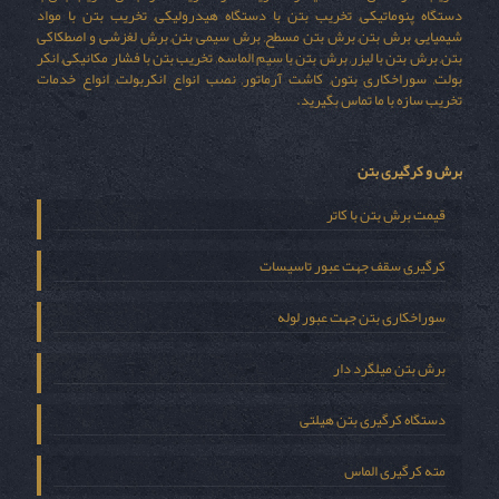
دستگاه پنوماتیکی, تخریب بتن با دستگاه هیدرولیکی, تخریب بتن با مواد
شیمیایی, برش بتن, برش بتن مسطح, برش سیمی بتن, برش لغزشی و اصطکاکی
بتن, برش بتن با لیزر, برش بتن با سیم الماسه, تخریب بتن با فشار مکانیکی, انکر
بولت, سوراخکاری بتون, کاشت آرماتور, نصب انواع انکربولت, انواع خدمات
تخریب سازه با ما تماس بگیرید.
برش و کرگیری بتن
قیمت برش بتن با کاتر
کرگیری سقف جهت عبور تاسیسات
سوراخکاری بتن جهت عبور لوله
برش بتن میلگرد دار
دستگاه کرگیری بتن هیلتی
مته کرگیری الماس