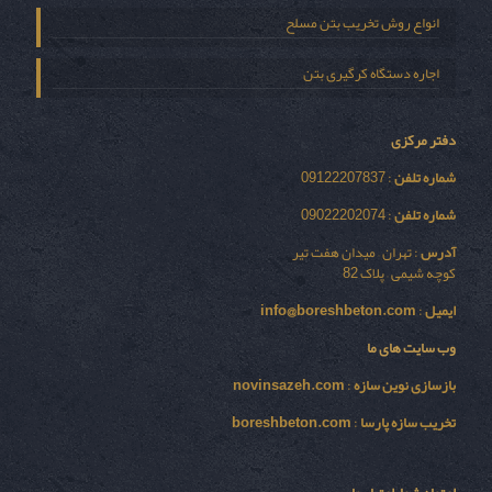
انواع روش تخریب بتن مسلح
اجاره دستگاه کرگیری بتن
دفتر مرکزی
شماره تلفن
: 09122207837
شماره تلفن
: 09022202074
آدرس
: تهران – میدان هفت تیر
کوچه شیمی – پلاک 82
ایمیل
:
info@boreshbeton.com
وب سایت های ما
بازسازی نوين سازه
:
novinsazeh.com
تخریب سازه پارسا
:
boreshbeton.com