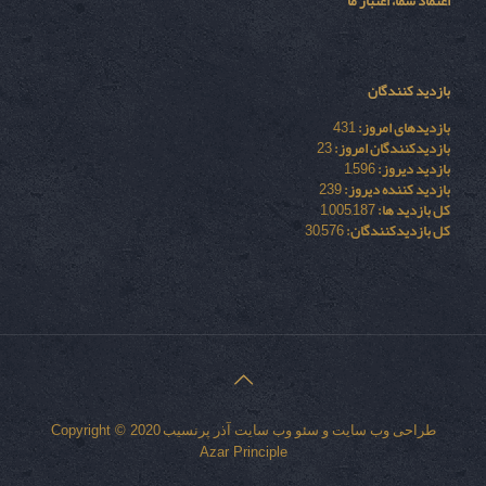
اعتماد شما، اعتبار ما
بازدید کنندگان
بازدیدهای امروز:
431
بازدیدکنندگان امروز:
23
بازدید دیروز:
1,596
بازدید کننده دیروز:
239
کل بازدید ها:
1,005,187
کل بازدیدکنند‌گان:
30,576
طراحی وب سایت
و
سئو وب سایت
آذر پرنسیب
Copyright © 2020
Azar Principle