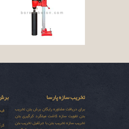
تخریب سازه پارسا
برش 
برای دریافت مشاوره رایگان برش بتن, تخریب
قیم
بتن, تقویت سازه, کاشت میلگرد, کرگیری بتن,
تخریب سازه, تخریب بتن با جرثقیل, تخریب بتن
کرگ