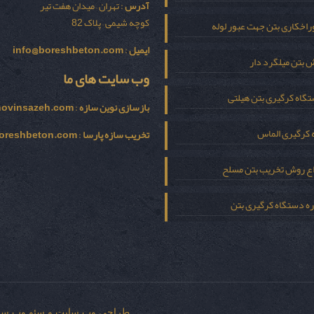
آدرس
: تهران – میدان هفت تیر
کوچه شیمی – پلاک 82
اخکاری بتن جهت عبور لوله
ایمیل
:
info@boreshbeton.com
 بتن میلگرد دار
وب سایت های ما
گاه کرگیری بتن هیلتی
بازسازی نوين سازه
:
novinsazeh.com
 کرگیری الماس
تخریب سازه پارسا
:
oreshbeton.com
اع روش تخریب بتن مسلح
ره دستگاه کرگیری بتن
طراحی وب سایت
و
سئو وب سا