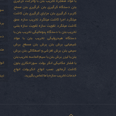
با مواد منفجره, تخریب بتن با واترجت, کرگیری
بتن, دستگاه کرگیری بتن, کرگیری بتن مسلح,
سور
کاربرد کرگیری بتن, مزایای کرگیری بتن, کاشت
میلگرد, اجرا کاشت میلگرد, تخریب سازه, عمق
برش
کاشت میلگرد, تقویت سازه, تقویت سازه بتنی,
تخریب بتن با دستگاه پنوماتیکی, تخریب بتن با
دست
دستگاه هیدرولیکی, تخریب بتن با مواد
شیمیایی, برش بتن, برش بتن مسطح, برش
مته
سیمی بتن, برش لغزشی و اصطکاکی بتن, برش
بتن با لیزر, برش بتن با سیم الماسه, تخریب بتن
انو
با فشار مکانیکی, انکر بولت, سوراخکاری بتون,
کاشت آرماتور, نصب انواع انکربولت, انواع
خدمات تخریب سازه با ما تماس بگیرید.
اجا