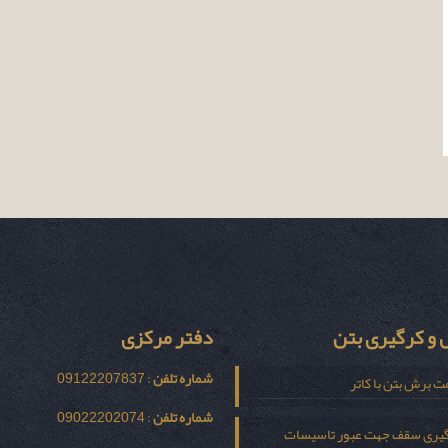
و کرگیری بتن
دفتر مرکزی
شماره تلفن
: 09122207837
ت برش بتن با کاتر
شماره تلفن
: 09022202074
یری سقف جهت عبور تاسیسات