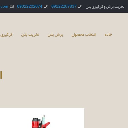
تخریب برش و کرگیری بتن
09122207837
09022202074
.com
خانه
انتخاب محصول
برش بتن
تخریب بتن
کرگیری 
ا