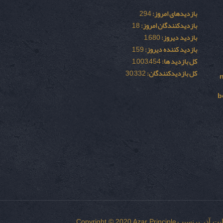
بازدیدهای امروز:
294
بازدیدکنندگان امروز:
18
بازدید دیروز:
1,680
بازدید کننده دیروز:
159
کل بازدید ها:
1,003,454
کل بازدیدکنند‌گان:
30,332
b
Copyright © 2020 Azar Principle
یت
آذر پرنسیب