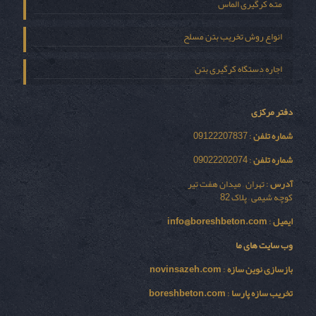
مته کرگیری الماس
انواع روش تخریب بتن مسلح
اجاره دستگاه کرگیری بتن
دفتر مرکزی
شماره تلفن
: 09122207837
شماره تلفن
: 09022202074
آدرس
: تهران – میدان هفت تیر
کوچه شیمی – پلاک 82
ایمیل
:
info@boreshbeton.com
وب سایت های ما
بازسازی نوين سازه
:
novinsazeh.com
تخریب سازه پارسا
:
boreshbeton.com