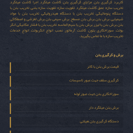
کاربرد کرگیری بتن, مزایای کرگیری بتن, کاشت میلگرد, اجرا کاشت میلگرد,
تخریب سازه, عمق کاشت میلگرد, تقویت سازه, تقویت سازه بتنی, تخریب بتن با
دستگاه پنوماتیکی, تخریب بتن با دستگاه هیدرولیکی, تخریب بتن با مواد
شیمیایی, برش بتن, برش بتن مسطح, برش سیمی بتن, برش لغزشی و اصطکاکی
بتن, برش بتن با لیزر, برش بتن با سیم الماسه, تخریب بتن با فشار مکانیکی, انکر
بولت, سوراخکاری بتون, کاشت آرماتور, نصب انواع انکربولت, انواع خدمات
تخریب سازه با ما تماس بگیرید.
برش و کرگیری بتن
قیمت برش بتن با کاتر
کرگیری سقف جهت عبور تاسیسات
سوراخکاری بتن جهت عبور لوله
برش بتن میلگرد دار
دستگاه کرگیری بتن هیلتی