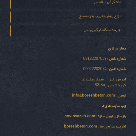
مته کرگیری الماس
انواع روش تخریب بتن مسلح
اجاره دستگاه کرگیری بتن
دفتر مرکزی
شماره تلفن
: 09122207837
شماره تلفن
: 09022202074
آدرس
: تهران – میدان هفت تیر
کوچه شیمی – پلاک 82
ایمیل
:
info@boreshbeton.com
وب سایت های ما
بازسازی نوين سازه
:
novinsazeh.com
تخریب سازه پارسا
:
boreshbeton.com