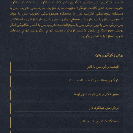
کاربرد کرگیری بتن, مزایای کرگیری بتن, کاشت میلگرد, اجرا کاشت میلگرد,
تخریب سازه, عمق کاشت میلگرد, تقویت سازه, تقویت سازه بتنی, تخریب بتن با
دستگاه پنوماتیکی, تخریب بتن با دستگاه هیدرولیکی, تخریب بتن با مواد
شیمیایی, برش بتن, برش بتن مسطح, برش سیمی بتن, برش لغزشی و اصطکاکی
بتن, برش بتن با لیزر, برش بتن با سیم الماسه, تخریب بتن با فشار مکانیکی, انکر
بولت, سوراخکاری بتون, کاشت آرماتور, نصب انواع انکربولت, انواع خدمات
تخریب سازه با ما تماس بگیرید.
برش و کرگیری بتن
قیمت برش بتن با کاتر
کرگیری سقف جهت عبور تاسیسات
سوراخکاری بتن جهت عبور لوله
برش بتن میلگرد دار
دستگاه کرگیری بتن هیلتی