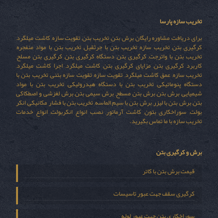
تخریب سازه پارسا
برای دریافت مشاوره رایگان برش بتن, تخریب بتن, تقویت سازه, کاشت میلگرد,
کرگیری بتن, تخریب سازه, تخریب بتن با جرثقیل, تخریب بتن با مواد منفجره,
تخریب بتن با واترجت, کرگیری بتن, دستگاه کرگیری بتن, کرگیری بتن مسلح,
کاربرد کرگیری بتن, مزایای کرگیری بتن, کاشت میلگرد, اجرا کاشت میلگرد,
تخریب سازه, عمق کاشت میلگرد, تقویت سازه, تقویت سازه بتنی, تخریب بتن با
دستگاه پنوماتیکی, تخریب بتن با دستگاه هیدرولیکی, تخریب بتن با مواد
شیمیایی, برش بتن, برش بتن مسطح, برش سیمی بتن, برش لغزشی و اصطکاکی
بتن, برش بتن با لیزر, برش بتن با سیم الماسه, تخریب بتن با فشار مکانیکی, انکر
بولت, سوراخکاری بتون, کاشت آرماتور, نصب انواع انکربولت, انواع خدمات
تخریب سازه با ما تماس بگیرید.
برش و کرگیری بتن
قیمت برش بتن با کاتر
کرگیری سقف جهت عبور تاسیسات
سوراخکاری بتن جهت عبور لوله