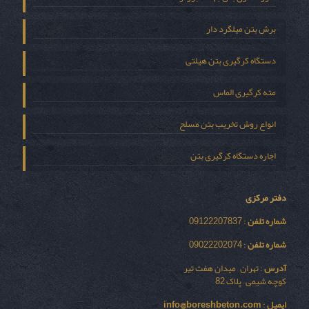
برش بتن میلگرد دار
دستگاه کرگیری بتن هیلتی
مته کرگیری الماس
انواع روش تخریب بتن مسلح
اجاره دستگاه کرگیری بتن
دفتر مرکزی
شماره تلفن
: 09122207837
شماره تلفن
: 09022202074
آدرس
: تهران – میدان هفت تیر
کوچه شیمی – پلاک 82
ایمیل
:
info@boreshbeton.com