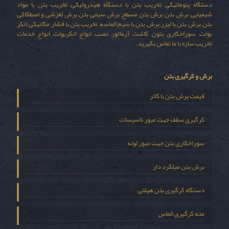
دستگاه پنوماتیکی, تخریب بتن با دستگاه هیدرولیکی, تخریب بتن با مواد
شیمیایی, برش بتن, برش بتن مسطح, برش سیمی بتن, برش لغزشی و اصطکاکی
بتن, برش بتن با لیزر, برش بتن با سیم الماسه, تخریب بتن با فشار مکانیکی, انکر
بولت, سوراخکاری بتون, کاشت آرماتور, نصب انواع انکربولت, انواع خدمات
تخریب سازه با ما تماس بگیرید.
برش و کرگیری بتن
قیمت برش بتن با کاتر
کرگیری سقف جهت عبور تاسیسات
سوراخکاری بتن جهت عبور لوله
برش بتن میلگرد دار
دستگاه کرگیری بتن هیلتی
مته کرگیری الماس