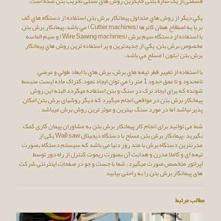
قسمتی از یک سازه بتنی جایگزین روش های سنتی تخریب بتن شده است.
یكي دیگر از روش هاي متداول پیمانکار برش بتن استفاده از دستگاه هاي كف
بر يا به اصطلاح همان كاترها (Cutter machines) مي باشد.پیمانکار برش بتن
با استفاده از دستگاه سیم برش (Wire Sawing machines) و سیم الماسه
مخصوص برش بتن، يكي از جديدترين و پر استفاده ترین روش هاي پیمانکار
برش بتن (بتون) مسلح مي باشد.
با استفاده از تغيير قطر تيغه هاي برش، برش هاي با ابعاد طولي و عرضي
نامحدود و تا عمق حدود 1 متر را مي توان ايجاد نمود.کتراک ماده ایست منبسط
شونده که برای ایجاد ترک در سنگ و بتن استفاده میگردد البته این روش
پیمانکار برش بتن در مواقعی انجام میگیرد که دیگر روشهای برش بتن امکان
پذیر نباشد اما در مورد سنگ بهترین و موثر ترین روش برش میباشد .
شما می توانید برای انجام کار پیمانکار برش بتن به مشاوران پیمان کاری کمک
بگیرید .پیمانکار برش بتن مسلح با دستگاه دیجیتال Wall saw یکی از
مدرنترین دستگاه برش با متد روز دنیا می باشد که سیستم دستگاه بصورت
تیعه ای و کاملا مدرن و هدایت آن بصورت ریموت کنترل از راه دور توسط
اپراتور متخصص صورت میگیرد. شما با جست و جو در صفحات اینترنتی شرکت
های پیمانکار برش بتن را به راحتی بیابید
مطالب مرتبط