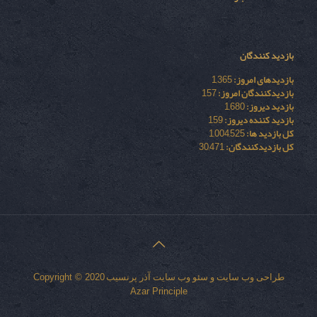
بازدید کنندگان
بازدیدهای امروز:
1,365
بازدیدکنندگان امروز:
157
بازدید دیروز:
1,680
بازدید کننده دیروز:
159
کل بازدید ها:
1,004,525
کل بازدیدکنند‌گان:
30,471
طراحی وب سایت
و
سئو وب سایت
آذر پرنسیب
Copyright © 2020
Azar Principle