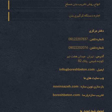
انواع روش تخریب بتن مسلح
اجاره دستگاه کرگیری بتن
دفتر مرکزی
شماره تلفن
: 09122207837
شماره تلفن
: 09022202074
آدرس
: تهران – میدان هفت تیر
کوچه شیمی – پلاک 82
ایمیل
:
info@boreshbeton.com
وب سایت های ما
بازسازی نوين سازه
:
novinsazeh.com
تخریب سازه پارسا
:
boreshbeton.com
اعتماد شما، اعتبار ما