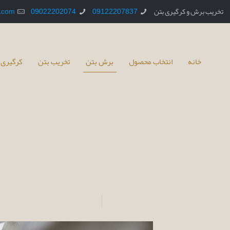
تخریب برش و کرگیری بتن
09122207837
09022202074
.com
خانه
انتخاب محصول
برش بتن
تخریب بتن
کرگیری 