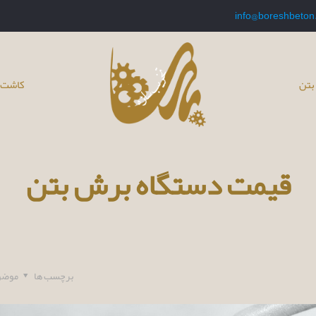
info@boreshbeton
بتن
کاشت 
قیمت دستگاه برش بتن
برچسب ها
موضو