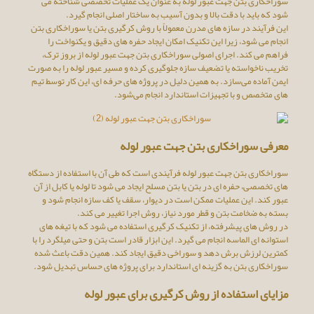
سوراخکاری بتن جهت عبور لوله به ‌عنوان یک عملیات تخصصی شناخته می
‌شود که باید با دقت بالا و بدون آسیب به ساختار اصلی انجام گیرد.
این فرآیند در سازه ‌های مدرن معمولاً با روش کرگیری بتن یا سوراخکاری بتن
انجام می ‌شود، زیرا این تکنیک امکان ایجاد حفره‌ های دقیق و یکنواخت را
فراهم می ‌کند. اجرای اصولی سوراخکاری بتن جهت عبور لوله از بروز ترک،
تخریب ناخواسته یا تضعیف سازه جلوگیری کرده و مسیر عبور لوله را به‌ صورت
ایمن آماده می‌سازد. به همین دلیل در پروژه ‌های حرفه ‌ای، این کار توسط تیم
‌های متخصص و با تجهیزات استاندارد انجام می‌شود.
معرفی سوراخکاری بتن جهت عبور لوله
سوراخکاری بتن جهت عبور لوله فرآیندی است که طی آن با استفاده از دستگاه
‌های تخصصی، حفره ‌ای در بتن یا بتن مسلح ایجاد می ‌شود تا لوله یا کابل از آن
عبور کند. این عملیات ممکن است در دیوار، سقف یا کف سازه انجام شود و
بسته به ضخامت بتن و قطر مورد نیاز، روش اجرا تغییر می ‌کند.
در روش‌ های پیشرفته، از تکنیک کرگیری استفاده می‌ شود که با تیغه ‌های
استوانه ‌ای الماسه انجام می‌ گیرد. این ابزار قادر است بتن و حتی میلگرد را با
کمترین لرزش برش دهد و سوراخی دقیق ایجاد کند. همین دقت باعث شده
سوراخکاری بتن به گزینه ‌ای استاندارد برای پروژه ‌های حساس تبدیل شود.
مزایای استفاده از روش کرگیری برای عبور لوله