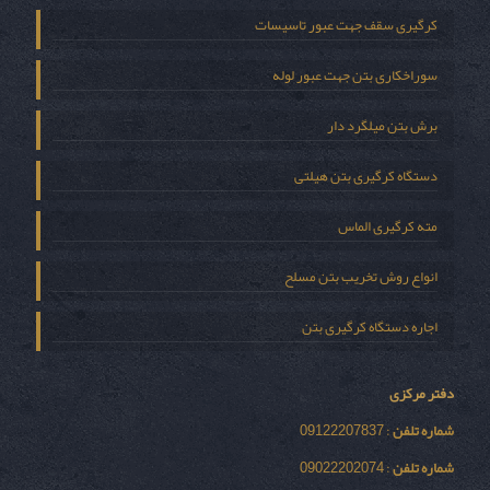
کرگیری سقف جهت عبور تاسیسات
سوراخکاری بتن جهت عبور لوله
برش بتن میلگرد دار
دستگاه کرگیری بتن هیلتی
مته کرگیری الماس
انواع روش تخریب بتن مسلح
اجاره دستگاه کرگیری بتن
دفتر مرکزی
شماره تلفن
: 09122207837
شماره تلفن
: 09022202074