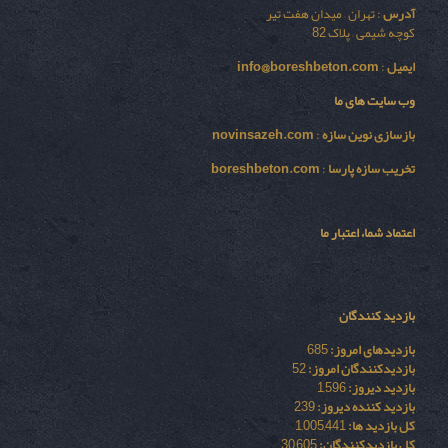
آدرس
: تهران – میدان هفت تیر
کوچه شیمی – پلاک 82
ایمیل
:
info@boreshbeton.com
وب سایت های ما
بازسازی نوين سازه
:
novinsazeh.com
تخریب سازه پارسا
:
boreshbeton.com
اعتماد شما، اعتبار ما
بازدید کنندگان
بازدیدهای امروز:
685
بازدیدکنندگان امروز:
52
بازدید دیروز:
1,596
بازدید کننده دیروز:
239
کل بازدید ها:
1,005,441
کل بازدیدکنند‌گان:
30,605