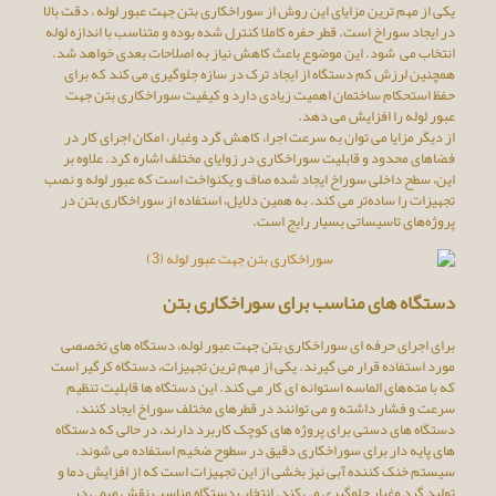
یکی از مهم‌ ترین مزایای این روش از سوراخکاری بتن جهت عبور لوله ، دقت بالا
در ایجاد سوراخ است. قطر حفره کاملا کنترل ‌شده بوده و متناسب با اندازه لوله
انتخاب می ‌ شود. این موضوع باعث کاهش نیاز به اصلاحات بعدی خواهد شد.
همچنین لرزش کم دستگاه از ایجاد ترک در سازه جلوگیری می‌ کند که برای
حفظ استحکام ساختمان اهمیت زیادی دارد و کیفیت سوراخکاری بتن جهت
عبور لوله را افزایش می ‌دهد.
از دیگر مزایا می ‌توان به سرعت اجرا، کاهش گرد وغبار، امکان اجرای کار در
فضاهای محدود و قابلیت سوراخکاری در زوایای مختلف اشاره کرد. علاوه بر
این، سطح داخلی سوراخ ایجاد شده صاف و یکنواخت است که عبور لوله و نصب
تجهیزات را ساده‌تر می ‌کند. به همین دلایل، استفاده از سوراخکاری بتن در
پروژه‌های تاسیساتی بسیار رایج است.
دستگاه‌ های مناسب برای سوراخکاری بتن
برای اجرای حرفه ‌ای سوراخکاری بتن جهت عبور لوله، دستگاه‌ های تخصصی
مورد استفاده قرار می ‌گیرند. یکی از مهم ‌ترین تجهیزات، دستگاه کرگیر است
که با مته‌های الماسه استوانه‌ ای کار می ‌کند. این دستگاه‌ ها قابلیت تنظیم
سرعت و فشار داشته و می ‌توانند در قطرهای مختلف سوراخ ایجاد کنند.
دستگاه ‌های دستی برای پروژه‌ های کوچک کاربرد دارند، در حالی که دستگاه‌
های پایه‌ دار برای سوراخکاری دقیق در سطوح ضخیم استفاده می ‌شوند.
سیستم خنک ‌کننده آبی نیز بخشی از این تجهیزات است که از افزایش دما و
تولید گرد وغبار جلوگیری می ‌کند. انتخاب دستگاه مناسب نقش مهمی در