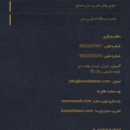
انواع روش تخریب بتن مسلح
اجاره دستگاه کرگیری بتن
دفتر مرکزی
شماره تلفن
: 09122207837
شماره تلفن
: 09022202074
آدرس
: تهران – میدان هفت تیر
کوچه شیمی – پلاک 82
ایمیل
:
info@boreshbeton.com
وب سایت های ما
بازسازی نوين سازه
:
novinsazeh.com
تخریب سازه پارسا
:
boreshbeton.com
اعتماد شما، اعتبار ما