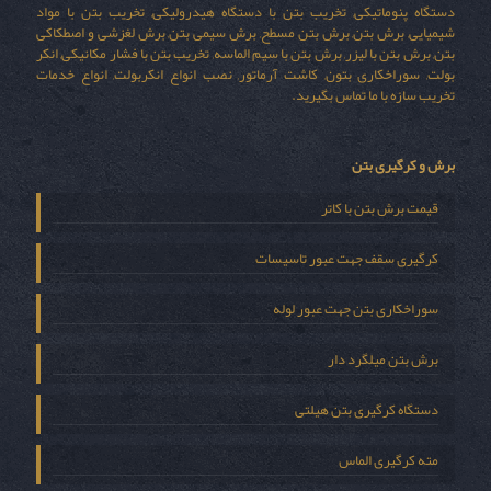
دستگاه پنوماتیکی, تخریب بتن با دستگاه هیدرولیکی, تخریب بتن با مواد
شیمیایی, برش بتن, برش بتن مسطح, برش سیمی بتن, برش لغزشی و اصطکاکی
بتن, برش بتن با لیزر, برش بتن با سیم الماسه, تخریب بتن با فشار مکانیکی, انکر
بولت, سوراخکاری بتون, کاشت آرماتور, نصب انواع انکربولت, انواع خدمات
تخریب سازه با ما تماس بگیرید.
برش و کرگیری بتن
قیمت برش بتن با کاتر
کرگیری سقف جهت عبور تاسیسات
سوراخکاری بتن جهت عبور لوله
برش بتن میلگرد دار
دستگاه کرگیری بتن هیلتی
مته کرگیری الماس