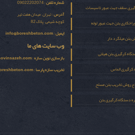
شماره تلفن
: 09022202074
یری سقف جهت عبور تاسیسات
آدرس
: تهران – میدان هفت تیر
کوچه شیمی – پلاک 82
اخکاری بتن جهت عبور لوله
ایمیل
:
info@boreshbeton.com
 بتن میلگرد دار
وب سایت های ما
گاه کرگیری بتن هیلتی
بازسازی نوين سازه
:
novinsazeh.com
 کرگیری الماس
تخریب سازه پارسا
:
oreshbeton.com
اع روش تخریب بتن مسلح
ره دستگاه کرگیری بتن