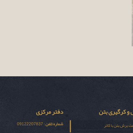
و کرگیری بتن
دفتر مرکزی
شماره تلفن
: 09122207837
ت برش بتن با کاتر