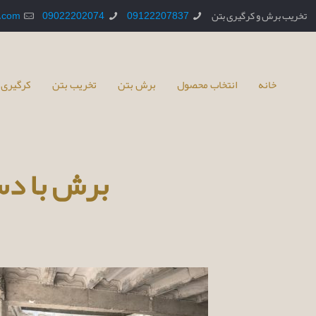
تخریب برش و کرگیری بتن
09122207837
09022202074
.com
خانه
انتخاب محصول
برش بتن
تخریب بتن
کرگیری 
برش با دست