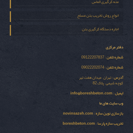
مته کرگیری الماس
انواع روش تخریب بتن مسلح
اجاره دستگاه کرگیری بتن
دفتر مرکزی
شماره تلفن
: 09122207837
شماره تلفن
: 09022202074
آدرس
: تهران – میدان هفت تیر
کوچه شیمی – پلاک 82
ایمیل
:
info@boreshbeton.com
وب سایت های ما
بازسازی نوين سازه
:
novinsazeh.com
تخریب سازه پارسا
:
boreshbeton.com