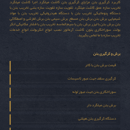
کاربرد کرگیری بتن, مزایای کرگیری بتن, کاشت میلگرد, اجرا کاشت میلگرد,
تخریب سازه, عمق کاشت میلگرد, تقویت سازه, تقویت سازه بتنی, تخریب بتن با
دستگاه پنوماتیکی, تخریب بتن با دستگاه هیدرولیکی, تخریب بتن با مواد
شیمیایی, برش بتن, برش بتن مسطح, برش سیمی بتن, برش لغزشی و اصطکاکی
بتن, برش بتن با لیزر, برش بتن با سیم الماسه, تخریب بتن با فشار مکانیکی, انکر
بولت, سوراخکاری بتون, کاشت آرماتور, نصب انواع انکربولت, انواع خدمات
تخریب سازه با ما تماس بگیرید.
برش و کرگیری بتن
قیمت برش بتن با کاتر
کرگیری سقف جهت عبور تاسیسات
سوراخکاری بتن جهت عبور لوله
برش بتن میلگرد دار
دستگاه کرگیری بتن هیلتی